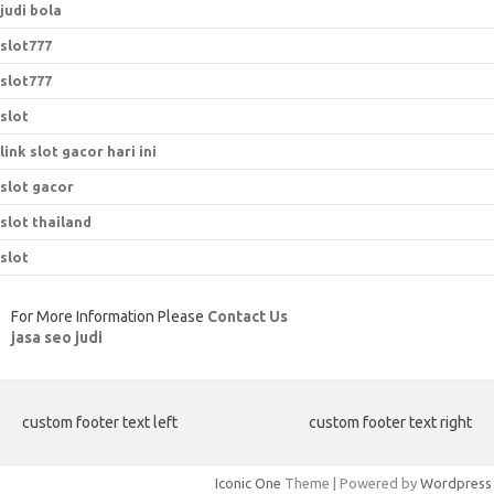
judi bola
slot777
slot777
slot
link slot gacor hari ini
slot gacor
slot thailand
slot
For More Information Please
Contact Us
jasa seo judi
custom footer text left
custom footer text right
Iconic One
Theme | Powered by
Wordpress