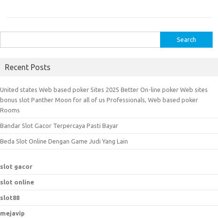
S
e
a
Recent Posts
r
c
United states Web based poker Sites 2025 Better On-line poker Web sites
h
bonus slot Panther Moon for all of us Professionals, Web based poker
f
Rooms
o
Bandar Slot Gacor Terpercaya Pasti Bayar
r
Beda Slot Online Dengan Game Judi Yang Lain
:
slot gacor
slot online
slot88
mejavip