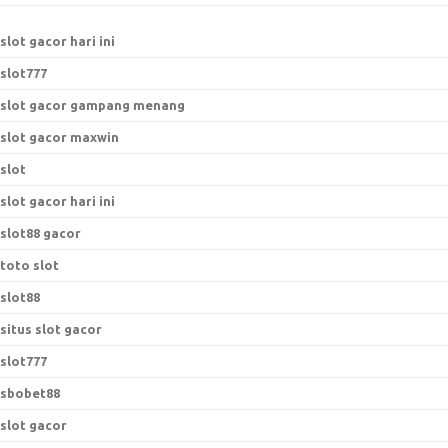
slot gacor hari ini
slot777
slot gacor gampang menang
slot gacor maxwin
slot
slot gacor hari ini
slot88 gacor
toto slot
slot88
situs slot gacor
slot777
sbobet88
slot gacor