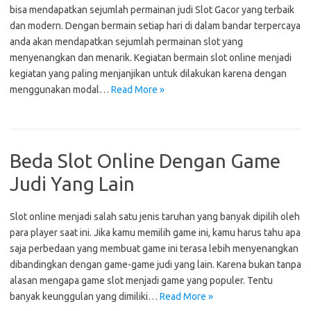
bisa mendapatkan sejumlah permainan judi Slot Gacor yang terbaik
dan modern. Dengan bermain setiap hari di dalam bandar terpercaya
anda akan mendapatkan sejumlah permainan slot yang
menyenangkan dan menarik. Kegiatan bermain slot online menjadi
kegiatan yang paling menjanjikan untuk dilakukan karena dengan
menggunakan modal…
Read More »
Beda Slot Online Dengan Game
Judi Yang Lain
Slot online menjadi salah satu jenis taruhan yang banyak dipilih oleh
para player saat ini. Jika kamu memilih game ini, kamu harus tahu apa
saja perbedaan yang membuat game ini terasa lebih menyenangkan
dibandingkan dengan game-game judi yang lain. Karena bukan tanpa
alasan mengapa game slot menjadi game yang populer. Tentu
banyak keunggulan yang dimiliki…
Read More »