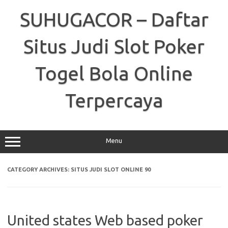
Skip
to
SUHUGACOR – Daftar
content
Situs Judi Slot Poker
Togel Bola Online
Terpercaya
Menu
CATEGORY ARCHIVES:
SITUS JUDI SLOT ONLINE 90
United states Web based poker