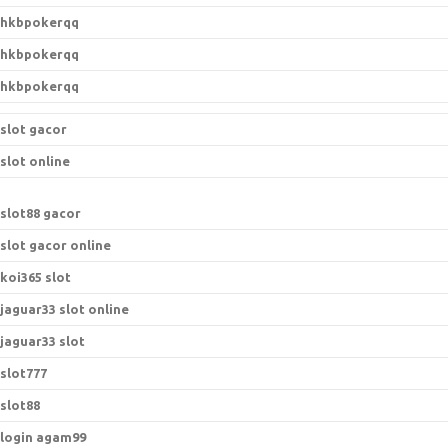
hkbpokerqq
hkbpokerqq
hkbpokerqq
slot gacor
slot online
s
lot88 gacor
slot gacor online
koi365 slot
jaguar33 slot online
jaguar33 slot
slot777
slot88
login agam99