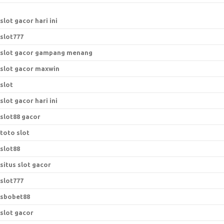
slot gacor hari ini
slot777
slot gacor gampang menang
slot gacor maxwin
slot
slot gacor hari ini
slot88 gacor
toto slot
slot88
situs slot gacor
slot777
sbobet88
slot gacor