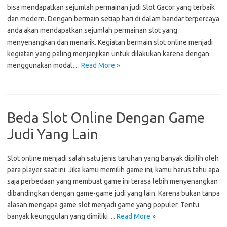
bisa mendapatkan sejumlah permainan judi Slot Gacor yang terbaik
dan modern. Dengan bermain setiap hari di dalam bandar terpercaya
anda akan mendapatkan sejumlah permainan slot yang
menyenangkan dan menarik. Kegiatan bermain slot online menjadi
kegiatan yang paling menjanjikan untuk dilakukan karena dengan
menggunakan modal…
Read More »
Beda Slot Online Dengan Game
Judi Yang Lain
Slot online menjadi salah satu jenis taruhan yang banyak dipilih oleh
para player saat ini. Jika kamu memilih game ini, kamu harus tahu apa
saja perbedaan yang membuat game ini terasa lebih menyenangkan
dibandingkan dengan game-game judi yang lain. Karena bukan tanpa
alasan mengapa game slot menjadi game yang populer. Tentu
banyak keunggulan yang dimiliki…
Read More »