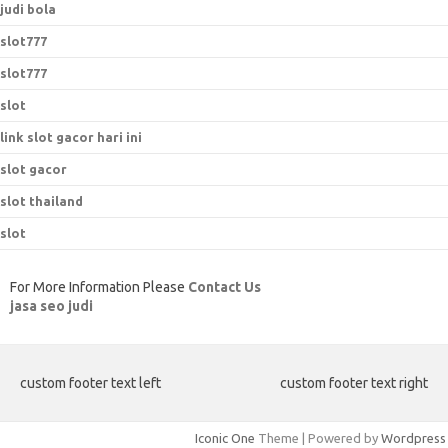
judi bola
slot777
slot777
slot
link slot gacor hari ini
slot gacor
slot thailand
slot
For More Information Please
Contact Us
jasa seo judi
custom footer text left
custom footer text right
Iconic One
Theme | Powered by
Wordpress