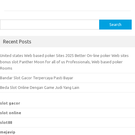
S
e
a
Recent Posts
r
c
United states Web based poker Sites 2025 Better On-line poker Web sites
h
bonus slot Panther Moon for all of us Professionals, Web based poker
f
Rooms
o
Bandar Slot Gacor Terpercaya Pasti Bayar
r
Beda Slot Online Dengan Game Judi Yang Lain
:
slot gacor
slot online
slot88
mejavip