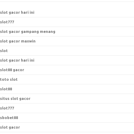
slot gacor hari ini
slot777
slot gacor gampang menang
slot gacor maxwin
slot
slot gacor hari ini
slot88 gacor
toto slot
slot88
situs slot gacor
slot777
sbobet88
slot gacor