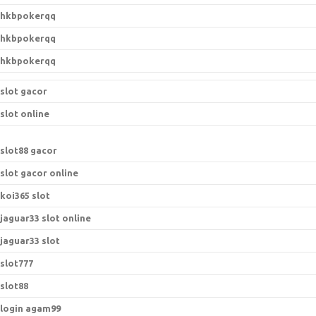
hkbpokerqq
hkbpokerqq
hkbpokerqq
slot gacor
slot online
s
lot88 gacor
slot gacor online
koi365 slot
jaguar33 slot online
jaguar33 slot
slot777
slot88
login agam99