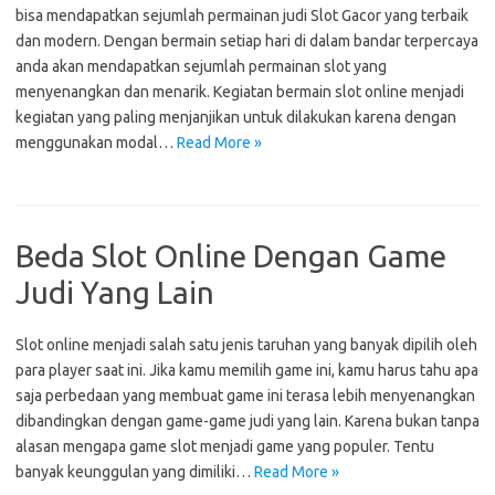
bisa mendapatkan sejumlah permainan judi Slot Gacor yang terbaik
dan modern. Dengan bermain setiap hari di dalam bandar terpercaya
anda akan mendapatkan sejumlah permainan slot yang
menyenangkan dan menarik. Kegiatan bermain slot online menjadi
kegiatan yang paling menjanjikan untuk dilakukan karena dengan
menggunakan modal…
Read More »
Beda Slot Online Dengan Game
Judi Yang Lain
Slot online menjadi salah satu jenis taruhan yang banyak dipilih oleh
para player saat ini. Jika kamu memilih game ini, kamu harus tahu apa
saja perbedaan yang membuat game ini terasa lebih menyenangkan
dibandingkan dengan game-game judi yang lain. Karena bukan tanpa
alasan mengapa game slot menjadi game yang populer. Tentu
banyak keunggulan yang dimiliki…
Read More »