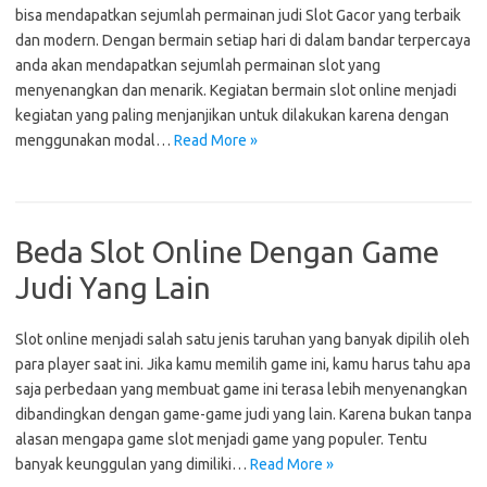
bisa mendapatkan sejumlah permainan judi Slot Gacor yang terbaik
dan modern. Dengan bermain setiap hari di dalam bandar terpercaya
anda akan mendapatkan sejumlah permainan slot yang
menyenangkan dan menarik. Kegiatan bermain slot online menjadi
kegiatan yang paling menjanjikan untuk dilakukan karena dengan
menggunakan modal…
Read More »
Beda Slot Online Dengan Game
Judi Yang Lain
Slot online menjadi salah satu jenis taruhan yang banyak dipilih oleh
para player saat ini. Jika kamu memilih game ini, kamu harus tahu apa
saja perbedaan yang membuat game ini terasa lebih menyenangkan
dibandingkan dengan game-game judi yang lain. Karena bukan tanpa
alasan mengapa game slot menjadi game yang populer. Tentu
banyak keunggulan yang dimiliki…
Read More »