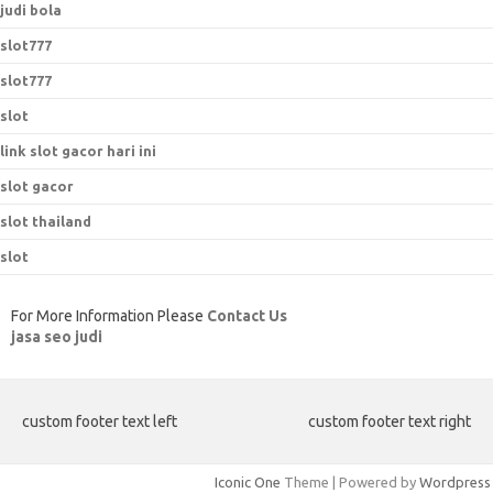
judi bola
slot777
slot777
slot
link slot gacor hari ini
slot gacor
slot thailand
slot
For More Information Please
Contact Us
jasa seo judi
custom footer text left
custom footer text right
Iconic One
Theme | Powered by
Wordpress