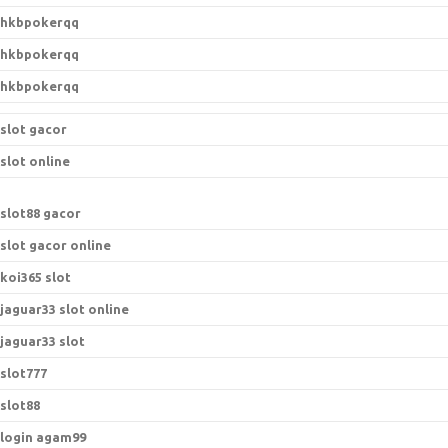
hkbpokerqq
hkbpokerqq
hkbpokerqq
slot gacor
slot online
s
lot88 gacor
slot gacor online
koi365 slot
jaguar33 slot online
jaguar33 slot
slot777
slot88
login agam99