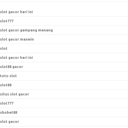
slot gacor hari ini
slot777
slot gacor gampang menang
slot gacor maxwin
slot
slot gacor hari ini
slot88 gacor
toto slot
slot88
situs slot gacor
slot777
sbobet88
slot gacor