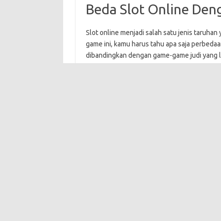
Beda Slot Online Den
Slot online menjadi salah satu jenis taruhan 
game ini, kamu harus tahu apa saja perbed
dibandingkan dengan game-game judi yang l
game yang populer. Tentu banyak keunggula