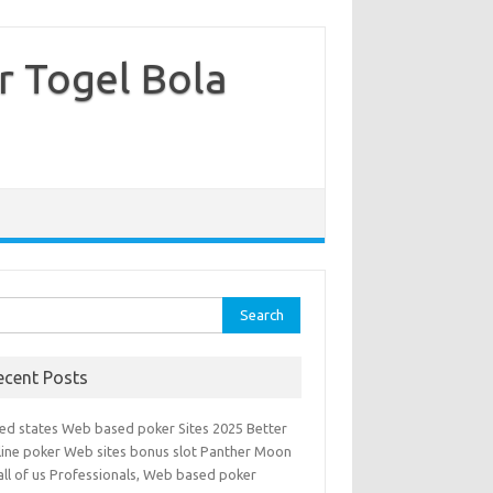
r Togel Bola
rch
ecent Posts
ted states Web based poker Sites 2025 Better
line poker Web sites bonus slot Panther Moon
all of us Professionals, Web based poker