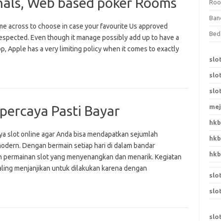
ionals, Web based poker Rooms
Ro
Ban
me across to choose in case your favourite Us approved
Bed
 respected. Even though it manage possibly add up to have a
p, Apple has a very limiting policy when it comes to exactly
slo
slo
slo
percaya Pasti Bayar
mej
hk
aya slot online agar Anda bisa mendapatkan sejumlah
hk
modern. Dengan bermain setiap hari di dalam bandar
hk
 permainan slot yang menyenangkan dan menarik. Kegiatan
aling menjanjikan untuk dilakukan karena dengan
slo
slo
s
lo