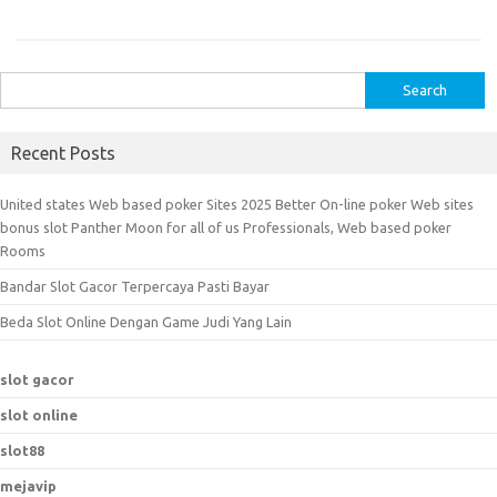
S
e
a
Recent Posts
r
c
United states Web based poker Sites 2025 Better On-line poker Web sites
h
bonus slot Panther Moon for all of us Professionals, Web based poker
f
Rooms
o
Bandar Slot Gacor Terpercaya Pasti Bayar
r
Beda Slot Online Dengan Game Judi Yang Lain
:
slot gacor
slot online
slot88
mejavip