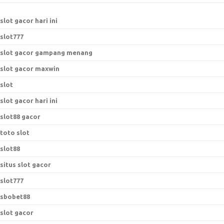
slot gacor hari ini
slot777
slot gacor gampang menang
slot gacor maxwin
slot
slot gacor hari ini
slot88 gacor
toto slot
slot88
situs slot gacor
slot777
sbobet88
slot gacor