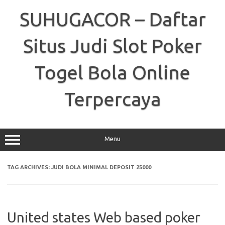
Skip
to
SUHUGACOR – Daftar
content
Situs Judi Slot Poker
Togel Bola Online
Terpercaya
Menu
TAG ARCHIVES:
JUDI BOLA MINIMAL DEPOSIT 25000
United states Web based poker