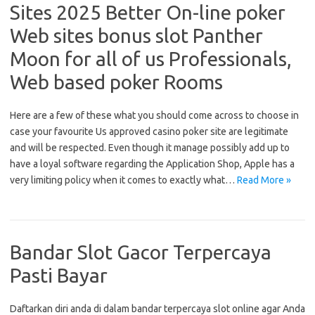
Sites 2025 Better On-line poker
Web sites bonus slot Panther
Moon for all of us Professionals,
Web based poker Rooms
Here are a few of these what you should come across to choose in
case your favourite Us approved casino poker site are legitimate
and will be respected. Even though it manage possibly add up to
have a loyal software regarding the Application Shop, Apple has a
very limiting policy when it comes to exactly what…
Read More »
Bandar Slot Gacor Terpercaya
Pasti Bayar
Daftarkan diri anda di dalam bandar terpercaya slot online agar Anda