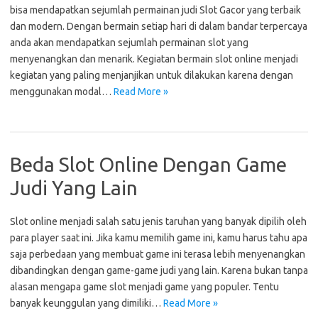
bisa mendapatkan sejumlah permainan judi Slot Gacor yang terbaik
dan modern. Dengan bermain setiap hari di dalam bandar terpercaya
anda akan mendapatkan sejumlah permainan slot yang
menyenangkan dan menarik. Kegiatan bermain slot online menjadi
kegiatan yang paling menjanjikan untuk dilakukan karena dengan
menggunakan modal…
Read More »
Beda Slot Online Dengan Game
Judi Yang Lain
Slot online menjadi salah satu jenis taruhan yang banyak dipilih oleh
para player saat ini. Jika kamu memilih game ini, kamu harus tahu apa
saja perbedaan yang membuat game ini terasa lebih menyenangkan
dibandingkan dengan game-game judi yang lain. Karena bukan tanpa
alasan mengapa game slot menjadi game yang populer. Tentu
banyak keunggulan yang dimiliki…
Read More »