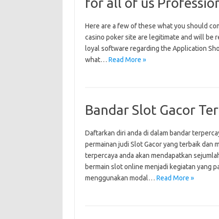
for all of us Profess
Here are a few of these what you should co
casino poker site are legitimate and will be
loyal software regarding the Application Sho
what…
Read More »
Bandar Slot Gacor Ter
Daftarkan diri anda di dalam bandar terperc
permainan judi Slot Gacor yang terbaik dan 
terpercaya anda akan mendapatkan sejumlah
bermain slot online menjadi kegiatan yang p
menggunakan modal…
Read More »