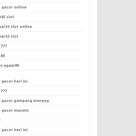
t gacor online
365 slot
uar33 slot online
uar33 slot
t777
t88
in agam99
t gacor hari ini
t777
t gacor gampang menang
t gacor maxwin
t
t gacor hari ini