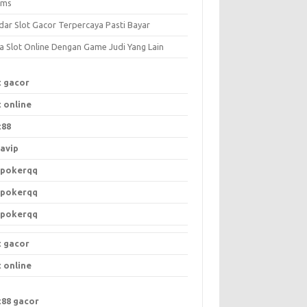
oms
dar Slot Gacor Terpercaya Pasti Bayar
a Slot Online Dengan Game Judi Yang Lain
t gacor
t online
t88
avip
bpokerqq
bpokerqq
bpokerqq
t gacor
t online
t88 gacor