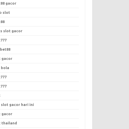
t88 gacor
o slot
t88
us slot gacor
t777
bet88
t gacor
i bola
t777
t777
t
k slot gacor hari ini
t gacor
t thailand