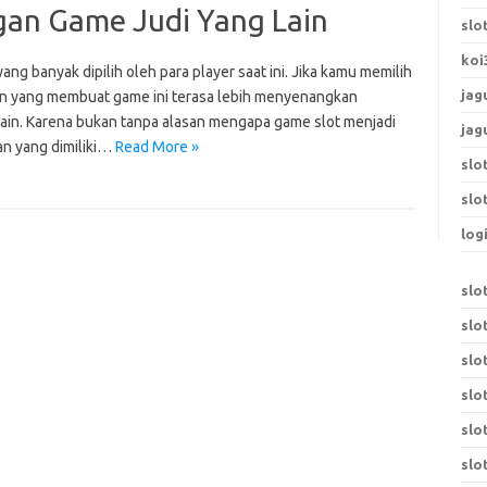
gan Game Judi Yang Lain
slo
koi
yang banyak dipilih oleh para player saat ini. Jika kamu memilih
jag
aan yang membuat game ini terasa lebih menyenangkan
ain. Karena bukan tanpa alasan mengapa game slot menjadi
jag
n yang dimiliki…
Read More »
slo
slo
log
slo
slo
slo
slo
slo
slo