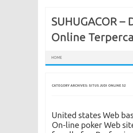
Skip
to
content
SUHUGACOR – Daf
Online Terperc
HOME
CATEGORY ARCHIVES:
SITUS JUDI ONLINE 52
United states Web bas
On-line poker Web si