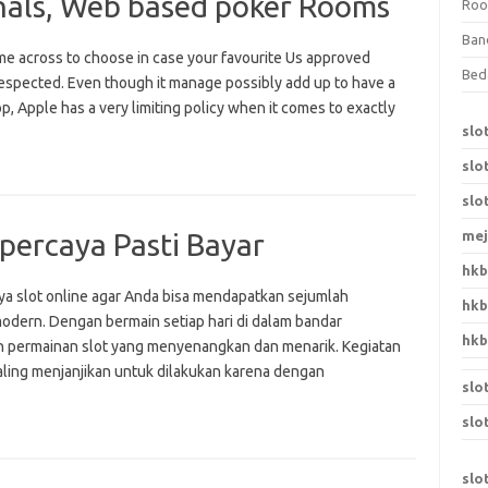
ionals, Web based poker Rooms
Ro
Ban
me across to choose in case your favourite Us approved
Bed
 respected. Even though it manage possibly add up to have a
p, Apple has a very limiting policy when it comes to exactly
slo
slo
slo
percaya Pasti Bayar
mej
hk
aya slot online agar Anda bisa mendapatkan sejumlah
hk
modern. Dengan bermain setiap hari di dalam bandar
hk
 permainan slot yang menyenangkan dan menarik. Kegiatan
aling menjanjikan untuk dilakukan karena dengan
slo
slo
s
lo