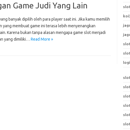
gan Game Judi Yang Lain
slo
koi
yang banyak dipilih oleh para player saat ini. Jika kamu memilih
jag
aan yang membuat game ini terasa lebih menyenangkan
ain. Karena bukan tanpa alasan mengapa game slot menjadi
jag
n yang dimiliki…
Read More »
slo
slo
log
slo
slo
slo
slo
slo
slo