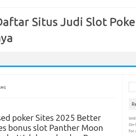
tar Situs Judi Slot Poke
aya
Sea
ANG
for:
R
ed poker Sites 2025 Better
Uni
On-
tes bonus slot Panther Moon
for 