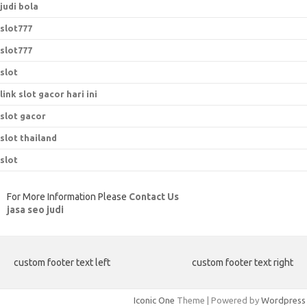
judi bola
slot777
slot777
slot
link slot gacor hari ini
slot gacor
slot thailand
slot
For More Information Please
Contact Us
jasa seo judi
custom footer text left
custom footer text right
Iconic One
Theme | Powered by
Wordpress