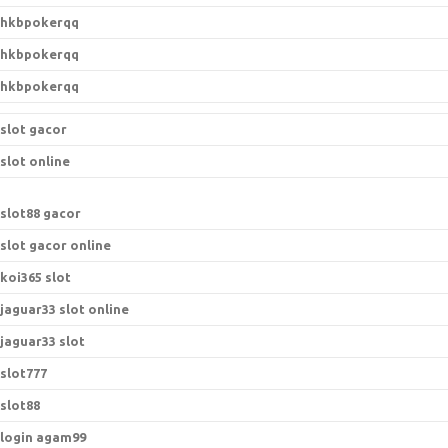
hkbpokerqq
hkbpokerqq
hkbpokerqq
slot gacor
slot online
s
lot88 gacor
slot gacor online
koi365 slot
jaguar33 slot online
jaguar33 slot
slot777
slot88
login agam99