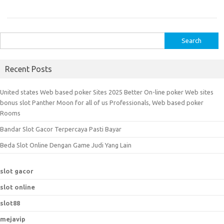
S
e
a
Recent Posts
r
c
United states Web based poker Sites 2025 Better On-line poker Web sites
h
bonus slot Panther Moon for all of us Professionals, Web based poker
f
Rooms
o
Bandar Slot Gacor Terpercaya Pasti Bayar
r
Beda Slot Online Dengan Game Judi Yang Lain
:
slot gacor
slot online
slot88
mejavip