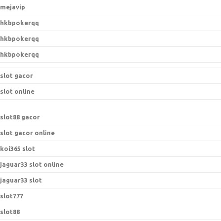
mejavip
hkbpokerqq
hkbpokerqq
hkbpokerqq
slot gacor
slot online
s
lot88 gacor
slot gacor online
koi365 slot
jaguar33 slot online
jaguar33 slot
slot777
slot88