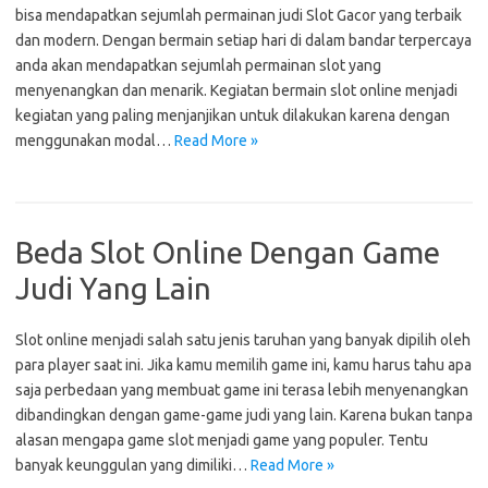
bisa mendapatkan sejumlah permainan judi Slot Gacor yang terbaik
dan modern. Dengan bermain setiap hari di dalam bandar terpercaya
anda akan mendapatkan sejumlah permainan slot yang
menyenangkan dan menarik. Kegiatan bermain slot online menjadi
kegiatan yang paling menjanjikan untuk dilakukan karena dengan
menggunakan modal…
Read More »
Beda Slot Online Dengan Game
Judi Yang Lain
Slot online menjadi salah satu jenis taruhan yang banyak dipilih oleh
para player saat ini. Jika kamu memilih game ini, kamu harus tahu apa
saja perbedaan yang membuat game ini terasa lebih menyenangkan
dibandingkan dengan game-game judi yang lain. Karena bukan tanpa
alasan mengapa game slot menjadi game yang populer. Tentu
banyak keunggulan yang dimiliki…
Read More »