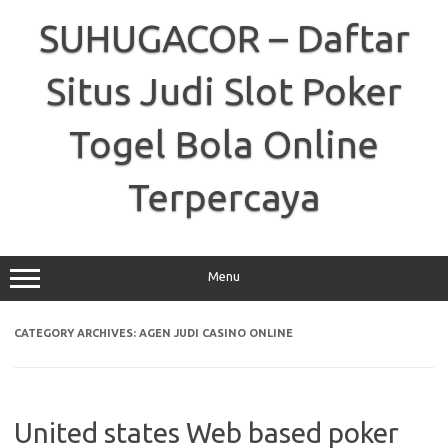
Skip
to
SUHUGACOR – Daftar
content
Situs Judi Slot Poker
Togel Bola Online
Terpercaya
Menu
CATEGORY ARCHIVES:
AGEN JUDI CASINO ONLINE
United states Web based poker