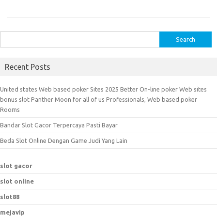
S
e
a
Recent Posts
r
c
United states Web based poker Sites 2025 Better On-line poker Web sites
h
bonus slot Panther Moon for all of us Professionals, Web based poker
f
Rooms
o
Bandar Slot Gacor Terpercaya Pasti Bayar
r
Beda Slot Online Dengan Game Judi Yang Lain
:
slot gacor
slot online
slot88
mejavip