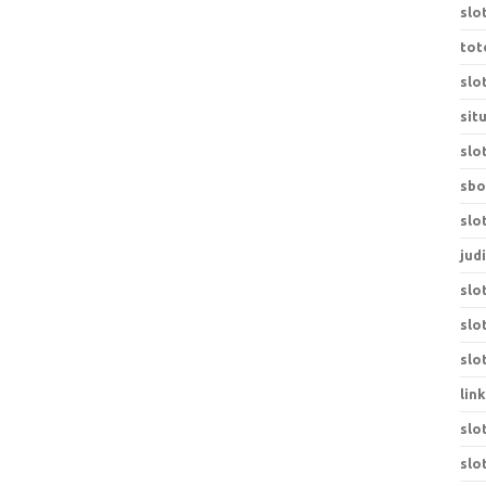
slo
tot
slo
sit
slo
sbo
slo
jud
slo
slo
slo
lin
slo
slo