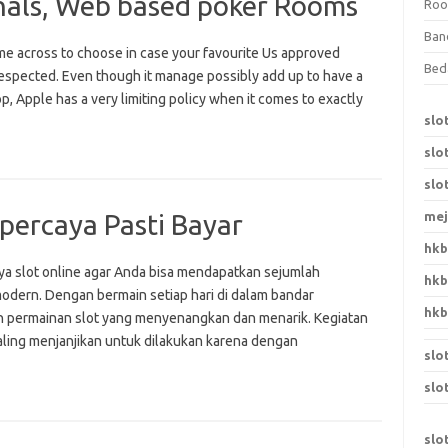
ionals, Web based poker Rooms
Ro
Ban
me across to choose in case your favourite Us approved
Bed
 respected. Even though it manage possibly add up to have a
p, Apple has a very limiting policy when it comes to exactly
slo
slo
slo
percaya Pasti Bayar
mej
hk
aya slot online agar Anda bisa mendapatkan sejumlah
hk
modern. Dengan bermain setiap hari di dalam bandar
hk
 permainan slot yang menyenangkan dan menarik. Kegiatan
aling menjanjikan untuk dilakukan karena dengan
slo
slo
s
lo