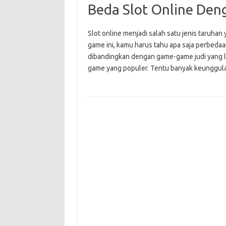
Beda Slot Online Den
Slot online menjadi salah satu jenis taruhan 
game ini, kamu harus tahu apa saja perbed
dibandingkan dengan game-game judi yang l
game yang populer. Tentu banyak keunggula