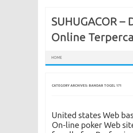
Skip
to
content
SUHUGACOR – Daf
Online Terperc
HOME
CATEGORY ARCHIVES:
BANDAR TOGEL 171
United states Web bas
On-line poker Web si