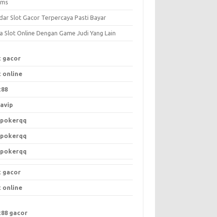
oms
dar Slot Gacor Terpercaya Pasti Bayar
a Slot Online Dengan Game Judi Yang Lain
t gacor
t online
t88
avip
bpokerqq
bpokerqq
bpokerqq
t gacor
t online
t88 gacor