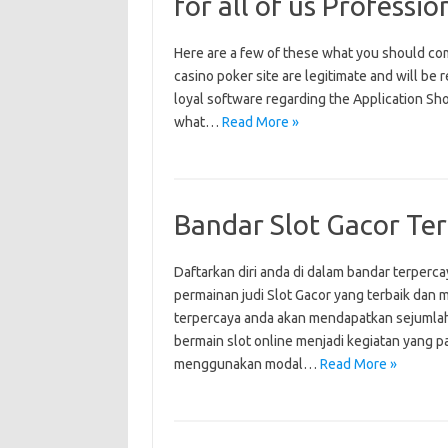
for all of us Profess
Here are a few of these what you should co
casino poker site are legitimate and will be
loyal software regarding the Application Sho
what…
Read More »
Bandar Slot Gacor Ter
Daftarkan diri anda di dalam bandar terperc
permainan judi Slot Gacor yang terbaik dan 
terpercaya anda akan mendapatkan sejumlah
bermain slot online menjadi kegiatan yang p
menggunakan modal…
Read More »