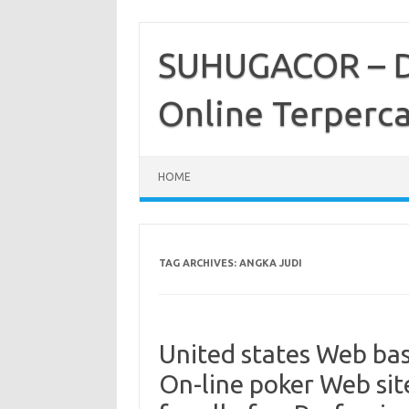
Skip
to
content
SUHUGACOR – Daf
Online Terperc
HOME
TAG ARCHIVES:
ANGKA JUDI
United states Web bas
On-line poker Web si