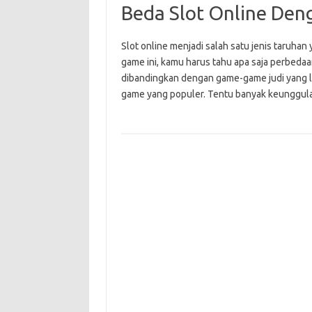
Beda Slot Online Den
Slot online menjadi salah satu jenis taruhan 
game ini, kamu harus tahu apa saja perbed
dibandingkan dengan game-game judi yang l
game yang populer. Tentu banyak keunggula