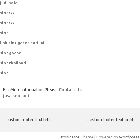
judi bola
slot777
slot777
slot
link slot gacor hari ini
slot gacor
slot thailand
slot
For More Information Please
Contact Us
jasa seo judi
custom footer text left
custom footer text right
Iconic One
Theme | Powered by
Wordpress