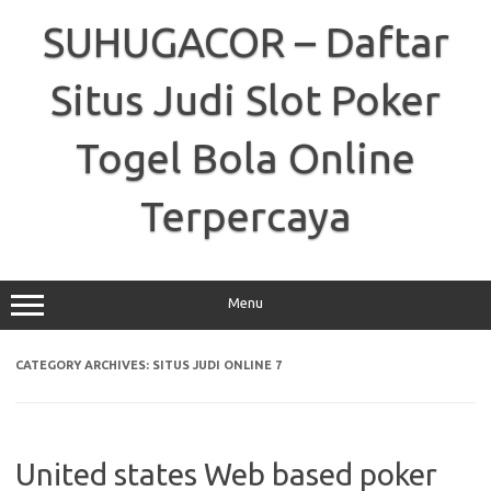
Skip
to
SUHUGACOR – Daftar
content
Situs Judi Slot Poker
Togel Bola Online
Terpercaya
Menu
CATEGORY ARCHIVES:
SITUS JUDI ONLINE 7
United states Web based poker