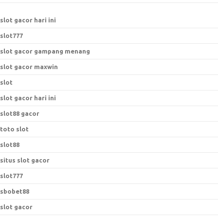
slot gacor hari ini
slot777
slot gacor gampang menang
slot gacor maxwin
slot
slot gacor hari ini
slot88 gacor
toto slot
slot88
situs slot gacor
slot777
sbobet88
slot gacor