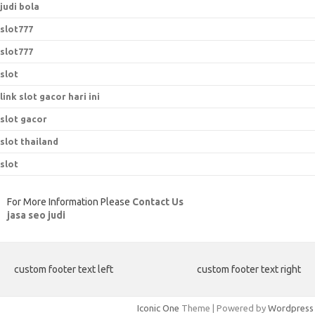
judi bola
slot777
slot777
slot
link slot gacor hari ini
slot gacor
slot thailand
slot
For More Information Please
Contact Us
jasa seo judi
custom footer text left
custom footer text right
Iconic One
Theme | Powered by
Wordpress