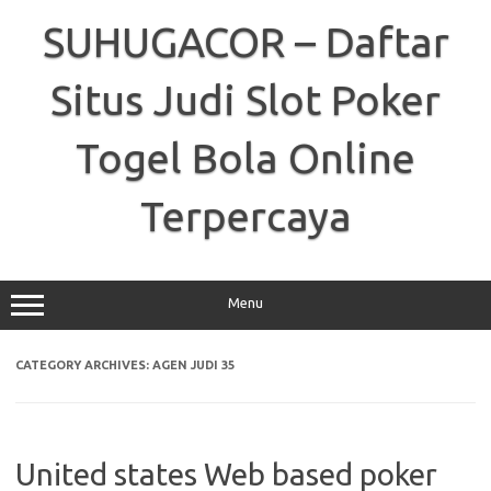
Skip
to
SUHUGACOR – Daftar
content
Situs Judi Slot Poker
Togel Bola Online
Terpercaya
Menu
CATEGORY ARCHIVES:
AGEN JUDI 35
United states Web based poker