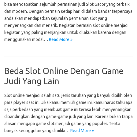
bisa mendapatkan sejumlah permainan judi Slot Gacor yang terbaik
dan modern. Dengan bermain setiap hari di dalam bandar terpercaya
anda akan mendapatkan sejumlah permainan slot yang
menyenangkan dan menarik. Kegiatan bermain slot online menjadi
kegiatan yang paling menjanjikan untuk dilakukan karena dengan
menggunakan modal…
Read More »
Beda Slot Online Dengan Game
Judi Yang Lain
Slot online menjadi salah satu jenis taruhan yang banyak dipilih oleh
para player saat ini. Jika kamu memilih game ini, kamu harus tahu apa
saja perbedaan yang membuat game ini terasa lebih menyenangkan
dibandingkan dengan game-game judi yang lain. Karena bukan tanpa
alasan mengapa game slot menjadi game yang populer. Tentu
banyak keunggulan yang dimiliki…
Read More »