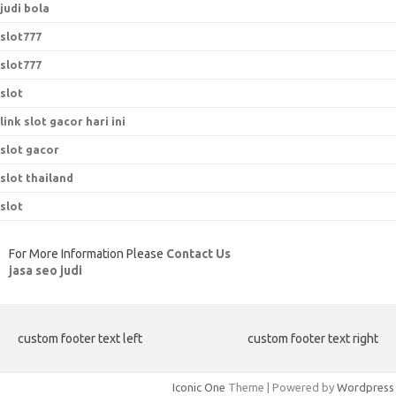
judi bola
slot777
slot777
slot
link slot gacor hari ini
slot gacor
slot thailand
slot
For More Information Please
Contact Us
jasa seo judi
custom footer text left
custom footer text right
Iconic One
Theme | Powered by
Wordpress