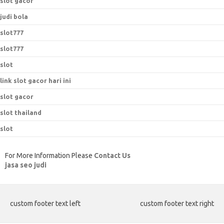
slot gacor
judi bola
slot777
slot777
slot
link slot gacor hari ini
slot gacor
slot thailand
slot
For More Information Please
Contact Us
jasa seo judi
custom footer text left
custom footer text right