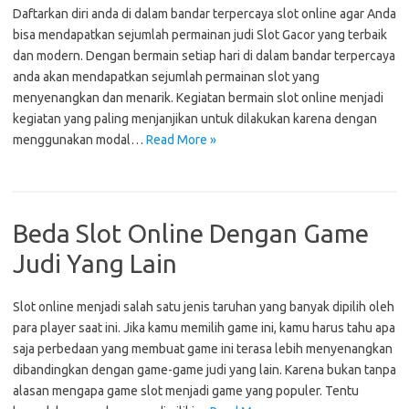
Daftarkan diri anda di dalam bandar terpercaya slot online agar Anda
bisa mendapatkan sejumlah permainan judi Slot Gacor yang terbaik
dan modern. Dengan bermain setiap hari di dalam bandar terpercaya
anda akan mendapatkan sejumlah permainan slot yang
menyenangkan dan menarik. Kegiatan bermain slot online menjadi
kegiatan yang paling menjanjikan untuk dilakukan karena dengan
menggunakan modal…
Read More »
Beda Slot Online Dengan Game
Judi Yang Lain
Slot online menjadi salah satu jenis taruhan yang banyak dipilih oleh
para player saat ini. Jika kamu memilih game ini, kamu harus tahu apa
saja perbedaan yang membuat game ini terasa lebih menyenangkan
dibandingkan dengan game-game judi yang lain. Karena bukan tanpa
alasan mengapa game slot menjadi game yang populer. Tentu