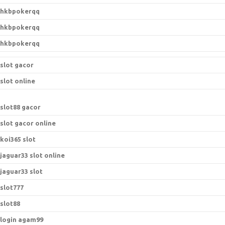
hkbpokerqq
hkbpokerqq
hkbpokerqq
slot gacor
slot online
s
lot88 gacor
slot gacor online
koi365 slot
jaguar33 slot online
jaguar33 slot
slot777
slot88
login agam99