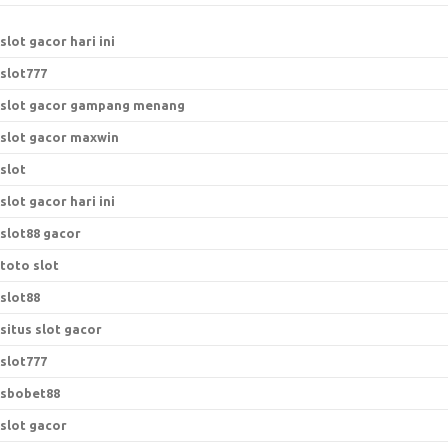
slot gacor hari ini
slot777
slot gacor gampang menang
slot gacor maxwin
slot
slot gacor hari ini
slot88 gacor
toto slot
slot88
situs slot gacor
slot777
sbobet88
slot gacor