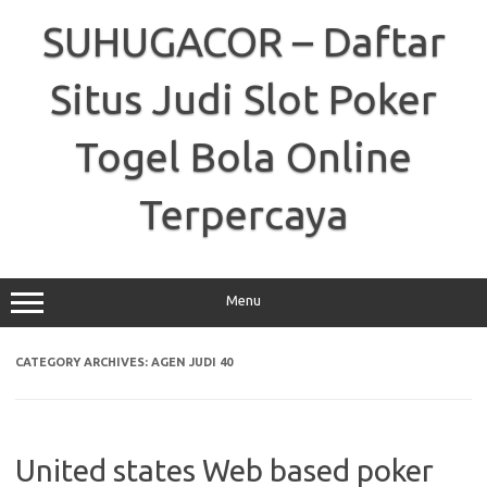
Skip
to
SUHUGACOR – Daftar
content
Situs Judi Slot Poker
Togel Bola Online
Terpercaya
Menu
CATEGORY ARCHIVES:
AGEN JUDI 40
United states Web based poker