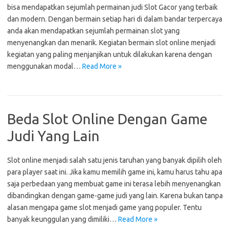
bisa mendapatkan sejumlah permainan judi Slot Gacor yang terbaik
dan modern. Dengan bermain setiap hari di dalam bandar terpercaya
anda akan mendapatkan sejumlah permainan slot yang
menyenangkan dan menarik. Kegiatan bermain slot online menjadi
kegiatan yang paling menjanjikan untuk dilakukan karena dengan
menggunakan modal…
Read More »
Beda Slot Online Dengan Game
Judi Yang Lain
Slot online menjadi salah satu jenis taruhan yang banyak dipilih oleh
para player saat ini. Jika kamu memilih game ini, kamu harus tahu apa
saja perbedaan yang membuat game ini terasa lebih menyenangkan
dibandingkan dengan game-game judi yang lain. Karena bukan tanpa
alasan mengapa game slot menjadi game yang populer. Tentu
banyak keunggulan yang dimiliki…
Read More »