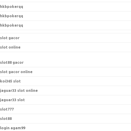
hkbpokerqq
hkbpokerqq
hkbpokerqq
slot gacor
slot online
s
lot88 gacor
slot gacor online
koi365 slot
jaguar33 slot online
jaguar33 slot
slot777
slot88
login agam99