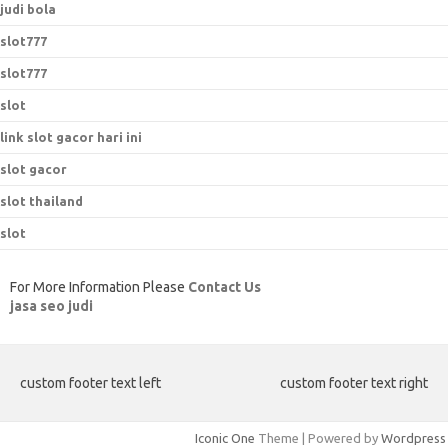
judi bola
slot777
slot777
slot
link slot gacor hari ini
slot gacor
slot thailand
slot
For More Information Please
Contact Us
jasa seo judi
custom footer text left
custom footer text right
Iconic One
Theme | Powered by
Wordpress