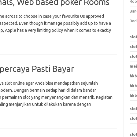
ionals, Web based poker Rooms
Ro
Ban
me across to choose in case your favourite Us approved
Bed
 respected. Even though it manage possibly add up to have a
p, Apple has a very limiting policy when it comes to exactly
slo
slo
slo
percaya Pasti Bayar
mej
hk
aya slot online agar Anda bisa mendapatkan sejumlah
hk
modern. Dengan bermain setiap hari di dalam bandar
hk
 permainan slot yang menyenangkan dan menarik. Kegiatan
aling menjanjikan untuk dilakukan karena dengan
slo
slo
s
lo