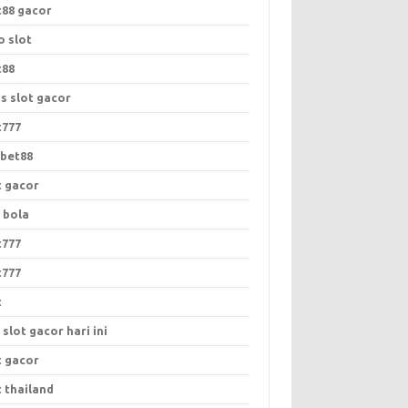
t88 gacor
o slot
t88
us slot gacor
t777
bet88
t gacor
i bola
t777
t777
t
k slot gacor hari ini
t gacor
t thailand