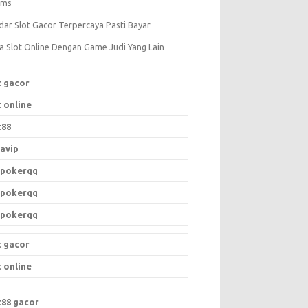
oms
dar Slot Gacor Terpercaya Pasti Bayar
a Slot Online Dengan Game Judi Yang Lain
t gacor
t online
t88
avip
bpokerqq
bpokerqq
bpokerqq
t gacor
t online
t88 gacor