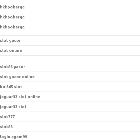
hkbpokerqq
hkbpokerqq
hkbpokerqq
slot gacor
slot online
s
lot88 gacor
slot gacor online
koi365 slot
jaguar33 slot online
jaguar33 slot
slot777
slot88
login agam99