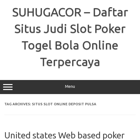
Skip
to
SUHUGACOR – Daftar
content
Situs Judi Slot Poker
Togel Bola Online
Terpercaya
Menu
TAG ARCHIVES:
SITUS SLOT ONLINE DEPOSIT PULSA
United states Web based poker