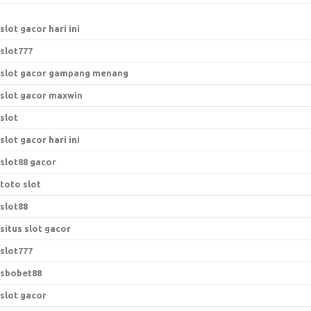
slot gacor hari ini
slot777
slot gacor gampang menang
slot gacor maxwin
slot
slot gacor hari ini
slot88 gacor
toto slot
slot88
situs slot gacor
slot777
sbobet88
slot gacor