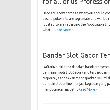
for all of us Profess
Here are a few of these what you should co
casino poker site are legitimate and will be
loyal software regarding the Application Sho
what…
Read More »
Bandar Slot Gacor Ter
Daftarkan diri anda di dalam bandar terperc
permainan judi Slot Gacor yang terbaik dan 
terpercaya anda akan mendapatkan sejumlah
bermain slot online menjadi kegiatan yang p
menggunakan modal…
Read More »