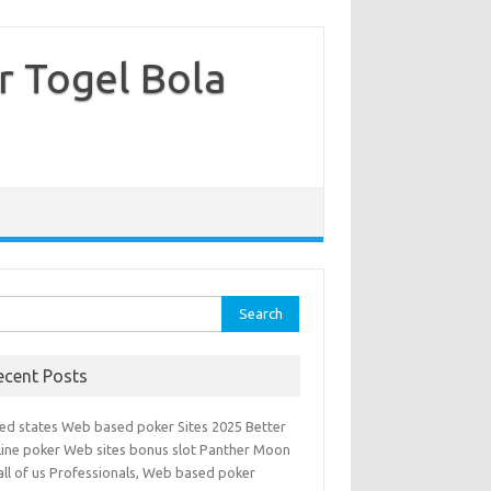
r Togel Bola
rch
ecent Posts
ted states Web based poker Sites 2025 Better
line poker Web sites bonus slot Panther Moon
all of us Professionals, Web based poker