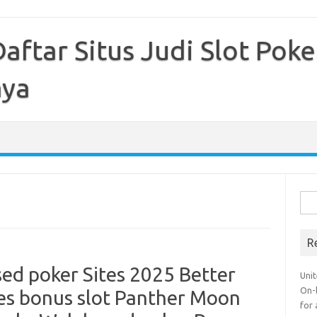
tar Situs Judi Slot Poke
aya
Sea
for:
R
ed poker Sites 2025 Better
Uni
On-
tes bonus slot Panther Moon
for 