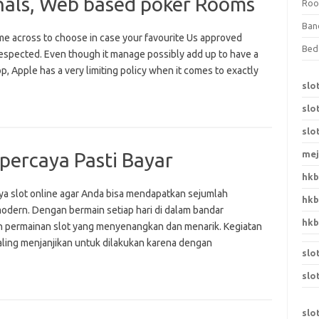
ionals, Web based poker Rooms
Ro
Ban
me across to choose in case your favourite Us approved
Bed
 respected. Even though it manage possibly add up to have a
p, Apple has a very limiting policy when it comes to exactly
slo
slo
slo
percaya Pasti Bayar
mej
hk
aya slot online agar Anda bisa mendapatkan sejumlah
hk
modern. Dengan bermain setiap hari di dalam bandar
hk
 permainan slot yang menyenangkan dan menarik. Kegiatan
aling menjanjikan untuk dilakukan karena dengan
slo
slo
s
lo