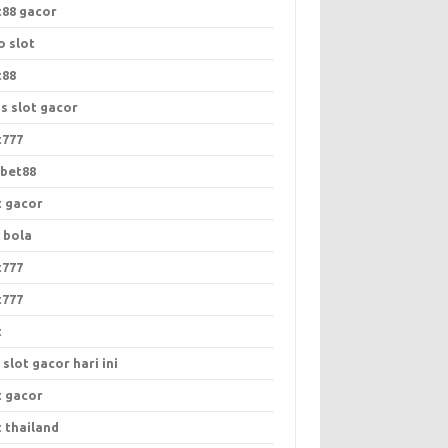
t88 gacor
o slot
t88
us slot gacor
t777
bet88
t gacor
i bola
t777
t777
t
k slot gacor hari ini
t gacor
t thailand