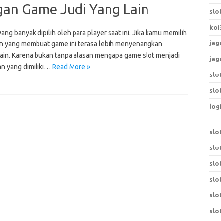
gan Game Judi Yang Lain
slo
koi
yang banyak dipilih oleh para player saat ini. Jika kamu memilih
jag
aan yang membuat game ini terasa lebih menyenangkan
ain. Karena bukan tanpa alasan mengapa game slot menjadi
jag
n yang dimiliki…
Read More »
slo
slo
log
slo
slo
slo
slo
slo
slo