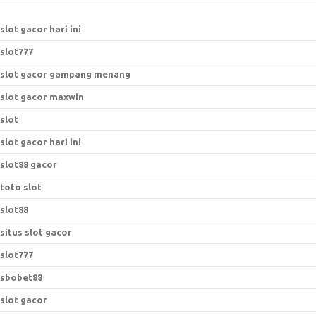
slot gacor hari ini
slot777
slot gacor gampang menang
slot gacor maxwin
slot
slot gacor hari ini
slot88 gacor
toto slot
slot88
situs slot gacor
slot777
sbobet88
slot gacor