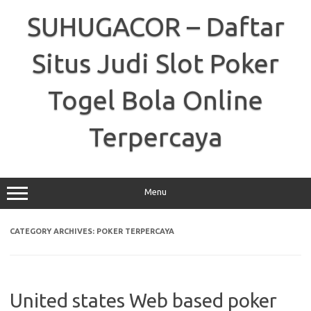
Skip
to
SUHUGACOR – Daftar
content
Situs Judi Slot Poker
Togel Bola Online
Terpercaya
Menu
CATEGORY ARCHIVES:
POKER TERPERCAYA
United states Web based poker