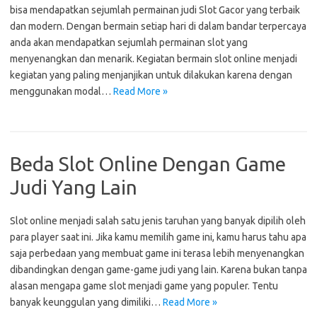
bisa mendapatkan sejumlah permainan judi Slot Gacor yang terbaik
dan modern. Dengan bermain setiap hari di dalam bandar terpercaya
anda akan mendapatkan sejumlah permainan slot yang
menyenangkan dan menarik. Kegiatan bermain slot online menjadi
kegiatan yang paling menjanjikan untuk dilakukan karena dengan
menggunakan modal…
Read More »
Beda Slot Online Dengan Game
Judi Yang Lain
Slot online menjadi salah satu jenis taruhan yang banyak dipilih oleh
para player saat ini. Jika kamu memilih game ini, kamu harus tahu apa
saja perbedaan yang membuat game ini terasa lebih menyenangkan
dibandingkan dengan game-game judi yang lain. Karena bukan tanpa
alasan mengapa game slot menjadi game yang populer. Tentu
banyak keunggulan yang dimiliki…
Read More »