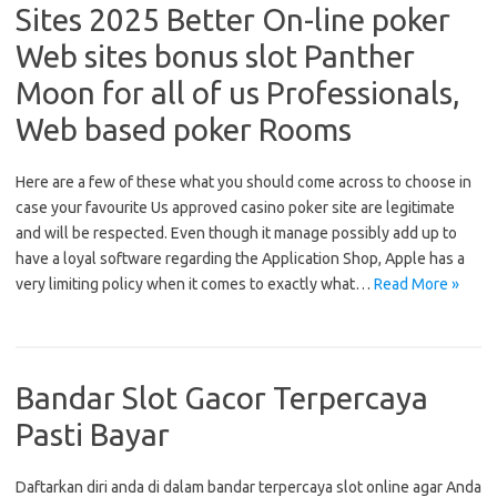
Sites 2025 Better On-line poker
Web sites bonus slot Panther
Moon for all of us Professionals,
Web based poker Rooms
Here are a few of these what you should come across to choose in
case your favourite Us approved casino poker site are legitimate
and will be respected. Even though it manage possibly add up to
have a loyal software regarding the Application Shop, Apple has a
very limiting policy when it comes to exactly what…
Read More »
Bandar Slot Gacor Terpercaya
Pasti Bayar
Daftarkan diri anda di dalam bandar terpercaya slot online agar Anda