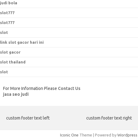
judi bola
slot777
slot777
slot
link slot gacor hari ini
slot gacor
slot thailand
slot
For More Information Please
Contact Us
jasa seo judi
custom footer text left
custom footer text right
Iconic One
Theme | Powered by
Wordpress