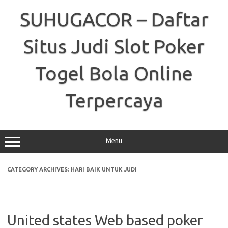
Skip
to
SUHUGACOR – Daftar
content
Situs Judi Slot Poker
Togel Bola Online
Terpercaya
Menu
CATEGORY ARCHIVES:
HARI BAIK UNTUK JUDI
United states Web based poker