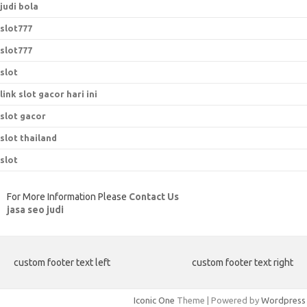
judi bola
slot777
slot777
slot
link slot gacor hari ini
slot gacor
slot thailand
slot
For More Information Please
Contact Us
jasa seo judi
custom footer text left
custom footer text right
Iconic One
Theme | Powered by
Wordpress