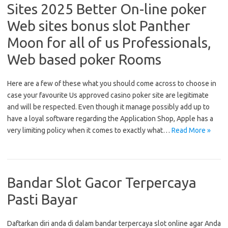
Sites 2025 Better On-line poker
Web sites bonus slot Panther
Moon for all of us Professionals,
Web based poker Rooms
Here are a few of these what you should come across to choose in
case your favourite Us approved casino poker site are legitimate
and will be respected. Even though it manage possibly add up to
have a loyal software regarding the Application Shop, Apple has a
very limiting policy when it comes to exactly what…
Read More »
Bandar Slot Gacor Terpercaya
Pasti Bayar
Daftarkan diri anda di dalam bandar terpercaya slot online agar Anda