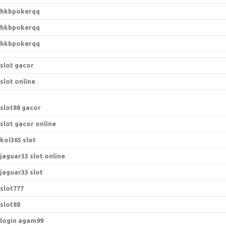
hkbpokerqq
hkbpokerqq
hkbpokerqq
slot gacor
slot online
s
lot88 gacor
slot gacor online
koi365 slot
jaguar33 slot online
jaguar33 slot
slot777
slot88
login agam99