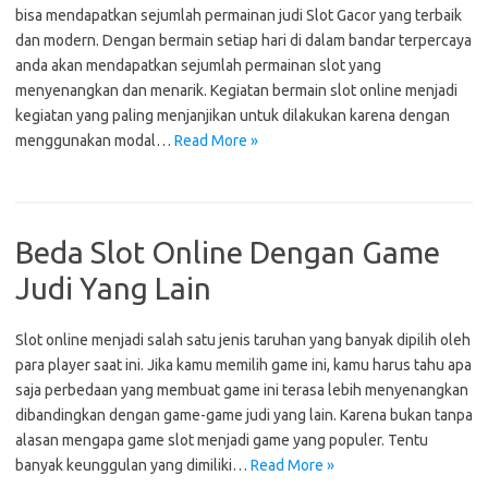
bisa mendapatkan sejumlah permainan judi Slot Gacor yang terbaik
dan modern. Dengan bermain setiap hari di dalam bandar terpercaya
anda akan mendapatkan sejumlah permainan slot yang
menyenangkan dan menarik. Kegiatan bermain slot online menjadi
kegiatan yang paling menjanjikan untuk dilakukan karena dengan
menggunakan modal…
Read More »
Beda Slot Online Dengan Game
Judi Yang Lain
Slot online menjadi salah satu jenis taruhan yang banyak dipilih oleh
para player saat ini. Jika kamu memilih game ini, kamu harus tahu apa
saja perbedaan yang membuat game ini terasa lebih menyenangkan
dibandingkan dengan game-game judi yang lain. Karena bukan tanpa
alasan mengapa game slot menjadi game yang populer. Tentu
banyak keunggulan yang dimiliki…
Read More »