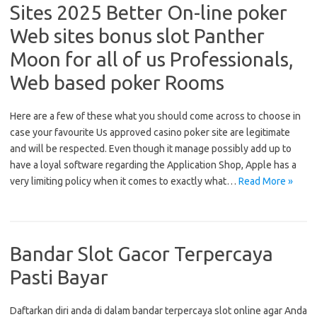
Sites 2025 Better On-line poker
Web sites bonus slot Panther
Moon for all of us Professionals,
Web based poker Rooms
Here are a few of these what you should come across to choose in
case your favourite Us approved casino poker site are legitimate
and will be respected. Even though it manage possibly add up to
have a loyal software regarding the Application Shop, Apple has a
very limiting policy when it comes to exactly what…
Read More »
Bandar Slot Gacor Terpercaya
Pasti Bayar
Daftarkan diri anda di dalam bandar terpercaya slot online agar Anda