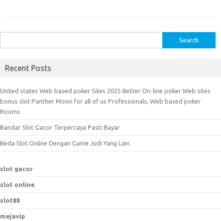
S
e
a
Recent Posts
r
c
United states Web based poker Sites 2025 Better On-line poker Web sites
h
bonus slot Panther Moon for all of us Professionals, Web based poker
f
Rooms
o
Bandar Slot Gacor Terpercaya Pasti Bayar
r
Beda Slot Online Dengan Game Judi Yang Lain
:
slot gacor
slot online
slot88
mejavip