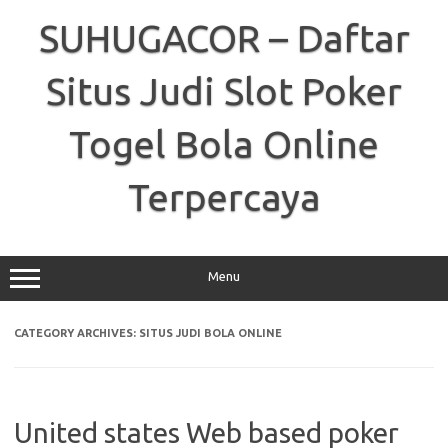
Skip
to
SUHUGACOR – Daftar
content
Situs Judi Slot Poker
Togel Bola Online
Terpercaya
Menu
CATEGORY ARCHIVES:
SITUS JUDI BOLA ONLINE
United states Web based poker