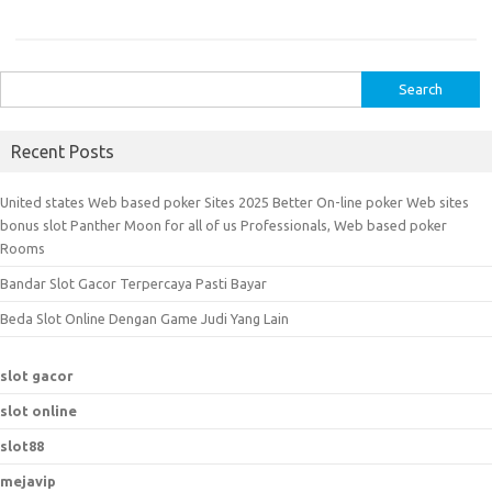
S
e
a
Recent Posts
r
c
United states Web based poker Sites 2025 Better On-line poker Web sites
h
bonus slot Panther Moon for all of us Professionals, Web based poker
f
Rooms
o
Bandar Slot Gacor Terpercaya Pasti Bayar
r
Beda Slot Online Dengan Game Judi Yang Lain
:
slot gacor
slot online
slot88
mejavip