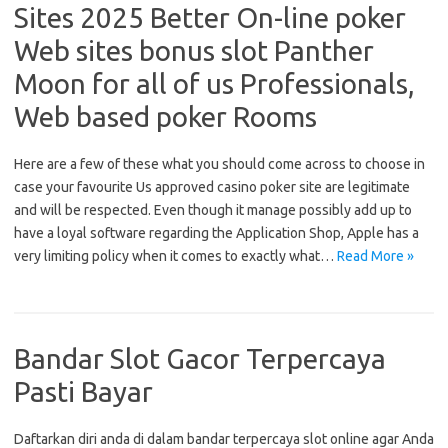
Sites 2025 Better On-line poker
Web sites bonus slot Panther
Moon for all of us Professionals,
Web based poker Rooms
Here are a few of these what you should come across to choose in
case your favourite Us approved casino poker site are legitimate
and will be respected. Even though it manage possibly add up to
have a loyal software regarding the Application Shop, Apple has a
very limiting policy when it comes to exactly what…
Read More »
Bandar Slot Gacor Terpercaya
Pasti Bayar
Daftarkan diri anda di dalam bandar terpercaya slot online agar Anda