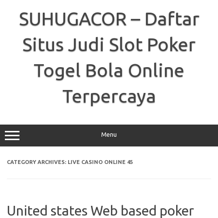
Skip
to
SUHUGACOR – Daftar
content
Situs Judi Slot Poker
Togel Bola Online
Terpercaya
Menu
CATEGORY ARCHIVES:
LIVE CASINO ONLINE 45
United states Web based poker