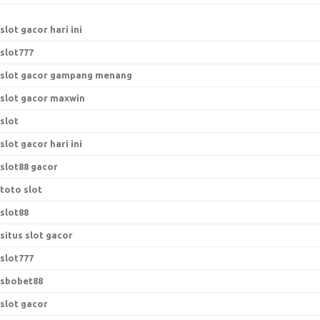
slot gacor hari ini
slot777
slot gacor gampang menang
slot gacor maxwin
slot
slot gacor hari ini
slot88 gacor
toto slot
slot88
situs slot gacor
slot777
sbobet88
slot gacor