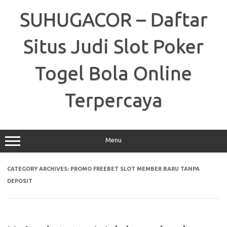
Skip
to
SUHUGACOR – Daftar
content
Situs Judi Slot Poker
Togel Bola Online
Terpercaya
Menu
CATEGORY ARCHIVES:
PROMO FREEBET SLOT MEMBER BARU TANPA
DEPOSIT