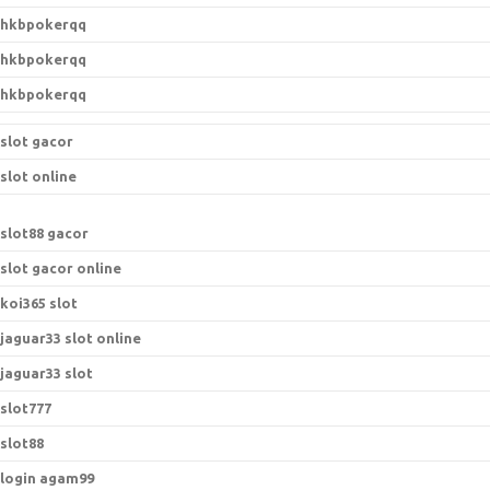
hkbpokerqq
hkbpokerqq
hkbpokerqq
slot gacor
slot online
s
lot88 gacor
slot gacor online
koi365 slot
jaguar33 slot online
jaguar33 slot
slot777
slot88
login agam99