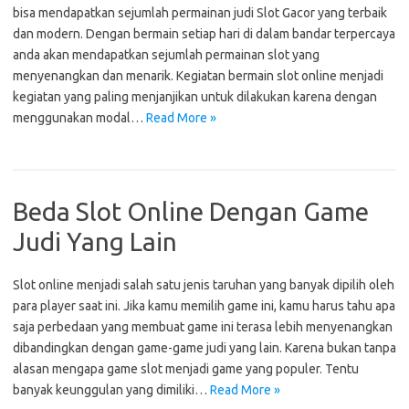
bisa mendapatkan sejumlah permainan judi Slot Gacor yang terbaik
dan modern. Dengan bermain setiap hari di dalam bandar terpercaya
anda akan mendapatkan sejumlah permainan slot yang
menyenangkan dan menarik. Kegiatan bermain slot online menjadi
kegiatan yang paling menjanjikan untuk dilakukan karena dengan
menggunakan modal…
Read More »
Beda Slot Online Dengan Game
Judi Yang Lain
Slot online menjadi salah satu jenis taruhan yang banyak dipilih oleh
para player saat ini. Jika kamu memilih game ini, kamu harus tahu apa
saja perbedaan yang membuat game ini terasa lebih menyenangkan
dibandingkan dengan game-game judi yang lain. Karena bukan tanpa
alasan mengapa game slot menjadi game yang populer. Tentu
banyak keunggulan yang dimiliki…
Read More »