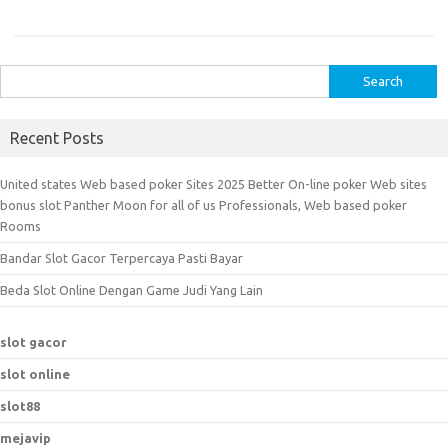
S
e
a
Recent Posts
r
c
United states Web based poker Sites 2025 Better On-line poker Web sites
h
bonus slot Panther Moon for all of us Professionals, Web based poker
f
Rooms
o
Bandar Slot Gacor Terpercaya Pasti Bayar
r
Beda Slot Online Dengan Game Judi Yang Lain
:
slot gacor
slot online
slot88
mejavip