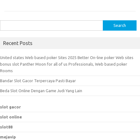
S
e
a
Recent Posts
r
c
United states Web based poker Sites 2025 Better On-line poker Web sites
h
bonus slot Panther Moon for all of us Professionals, Web based poker
f
Rooms
o
Bandar Slot Gacor Terpercaya Pasti Bayar
r
Beda Slot Online Dengan Game Judi Yang Lain
:
slot gacor
slot online
slot88
mejavip