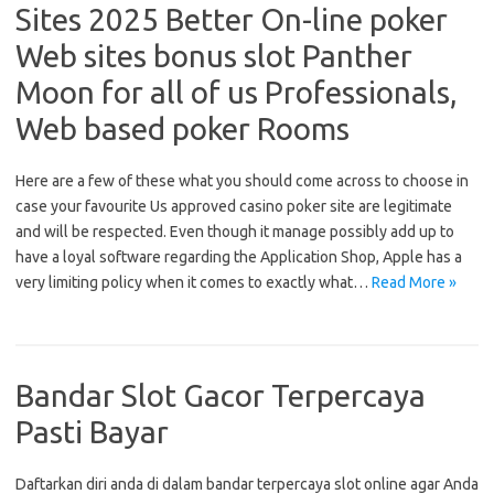
Sites 2025 Better On-line poker
Web sites bonus slot Panther
Moon for all of us Professionals,
Web based poker Rooms
Here are a few of these what you should come across to choose in
case your favourite Us approved casino poker site are legitimate
and will be respected. Even though it manage possibly add up to
have a loyal software regarding the Application Shop, Apple has a
very limiting policy when it comes to exactly what…
Read More »
Bandar Slot Gacor Terpercaya
Pasti Bayar
Daftarkan diri anda di dalam bandar terpercaya slot online agar Anda