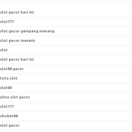
slot gacor hari ini
slot777
slot gacor gampang menang
slot gacor maxwin
slot
slot gacor hari ini
slot88 gacor
toto slot
slot88
situs slot gacor
slot777
sbobet88
slot gacor