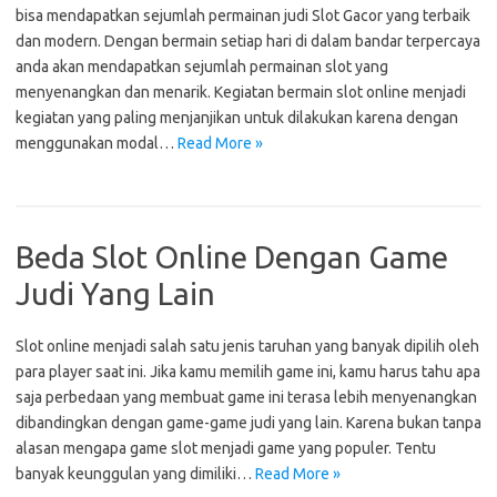
bisa mendapatkan sejumlah permainan judi Slot Gacor yang terbaik
dan modern. Dengan bermain setiap hari di dalam bandar terpercaya
anda akan mendapatkan sejumlah permainan slot yang
menyenangkan dan menarik. Kegiatan bermain slot online menjadi
kegiatan yang paling menjanjikan untuk dilakukan karena dengan
menggunakan modal…
Read More »
Beda Slot Online Dengan Game
Judi Yang Lain
Slot online menjadi salah satu jenis taruhan yang banyak dipilih oleh
para player saat ini. Jika kamu memilih game ini, kamu harus tahu apa
saja perbedaan yang membuat game ini terasa lebih menyenangkan
dibandingkan dengan game-game judi yang lain. Karena bukan tanpa
alasan mengapa game slot menjadi game yang populer. Tentu
banyak keunggulan yang dimiliki…
Read More »