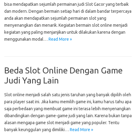
bisa mendapatkan sejumlah permainan judi Slot Gacor yang terbaik
dan modern. Dengan bermain setiap hari di dalam bandar terpercaya
anda akan mendapatkan sejumlah permainan slot yang
menyenangkan dan menarik. Kegiatan bermain slot online menjadi
kegiatan yang paling menjanjikan untuk dilakukan karena dengan
menggunakan modal…
Read More »
Beda Slot Online Dengan Game
Judi Yang Lain
Slot online menjadi salah satu jenis taruhan yang banyak dipilih oleh
para player saat ini. Jika kamu memilih game ini, kamu harus tahu apa
saja perbedaan yang membuat game ini terasa lebih menyenangkan
dibandingkan dengan game-game judi yang lain. Karena bukan tanpa
alasan mengapa game slot menjadi game yang populer. Tentu
banyak keunggulan yang dimiliki…
Read More »