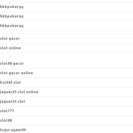
hkbpokerqq
hkbpokerqq
hkbpokerqq
slot gacor
slot online
s
lot88 gacor
slot gacor online
koi365 slot
jaguar33 slot online
jaguar33 slot
slot777
slot88
login agam99