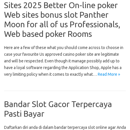
Sites 2025 Better On-line poker
Web sites bonus slot Panther
Moon for all of us Professionals,
Web based poker Rooms
Here are a few of these what you should come across to choose in
case your favourite Us approved casino poker site are legitimate
and will be respected. Even though it manage possibly add up to
have a loyal software regarding the Application Shop, Apple has a
very limiting policy when it comes to exactly what…
Read More »
Bandar Slot Gacor Terpercaya
Pasti Bayar
Daftarkan diri anda di dalam bandar terpercaya slot online agar Anda