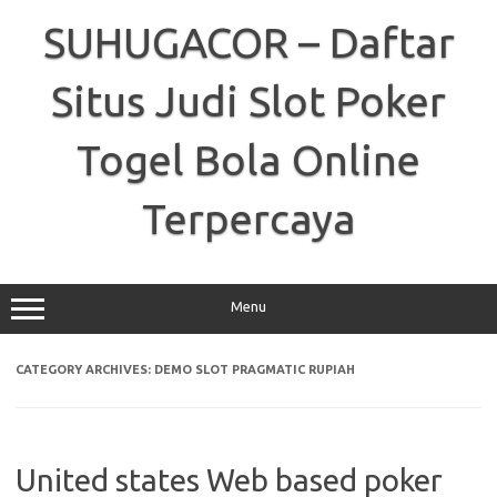
Skip
to
SUHUGACOR – Daftar
content
Situs Judi Slot Poker
Togel Bola Online
Terpercaya
Menu
CATEGORY ARCHIVES:
DEMO SLOT PRAGMATIC RUPIAH
United states Web based poker