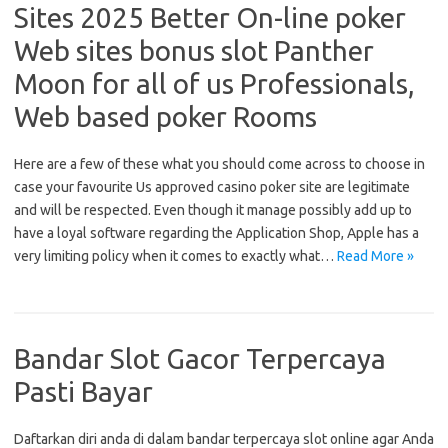
Sites 2025 Better On-line poker
Web sites bonus slot Panther
Moon for all of us Professionals,
Web based poker Rooms
Here are a few of these what you should come across to choose in
case your favourite Us approved casino poker site are legitimate
and will be respected. Even though it manage possibly add up to
have a loyal software regarding the Application Shop, Apple has a
very limiting policy when it comes to exactly what…
Read More »
Bandar Slot Gacor Terpercaya
Pasti Bayar
Daftarkan diri anda di dalam bandar terpercaya slot online agar Anda