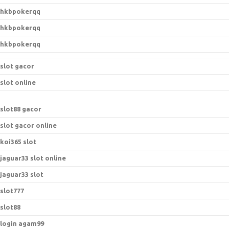
hkbpokerqq
hkbpokerqq
hkbpokerqq
slot gacor
slot online
s
lot88 gacor
slot gacor online
koi365 slot
jaguar33 slot online
jaguar33 slot
slot777
slot88
login agam99