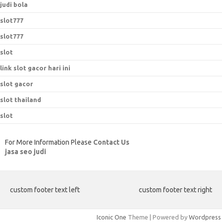
judi bola
slot777
slot777
slot
link slot gacor hari ini
slot gacor
slot thailand
slot
For More Information Please
Contact Us
jasa seo judi
custom footer text left
custom footer text right
Iconic One
Theme | Powered by
Wordpress