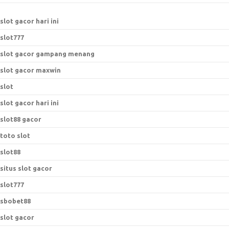
slot gacor hari ini
slot777
slot gacor gampang menang
slot gacor maxwin
slot
slot gacor hari ini
slot88 gacor
toto slot
slot88
situs slot gacor
slot777
sbobet88
slot gacor