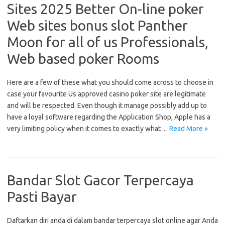
Sites 2025 Better On-line poker
Web sites bonus slot Panther
Moon for all of us Professionals,
Web based poker Rooms
Here are a few of these what you should come across to choose in
case your favourite Us approved casino poker site are legitimate
and will be respected. Even though it manage possibly add up to
have a loyal software regarding the Application Shop, Apple has a
very limiting policy when it comes to exactly what…
Read More »
Bandar Slot Gacor Terpercaya
Pasti Bayar
Daftarkan diri anda di dalam bandar terpercaya slot online agar Anda