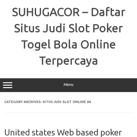
Skip
to
SUHUGACOR – Daftar
content
Situs Judi Slot Poker
Togel Bola Online
Terpercaya
Menu
CATEGORY ARCHIVES:
SITUS JUDI SLOT ONLINE 64
United states Web based poker