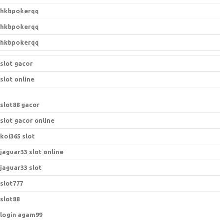
hkbpokerqq
hkbpokerqq
hkbpokerqq
slot gacor
slot online
s
lot88 gacor
slot gacor online
koi365 slot
jaguar33 slot online
jaguar33 slot
slot777
slot88
login agam99