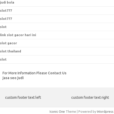
judi bola
slot777
slot777
slot
link slot gacor hari ini
slot gacor
slot thailand
slot
For More Information Please
Contact Us
jasa seo judi
custom footer text left
custom footer text right
Iconic One
Theme | Powered by
Wordpress