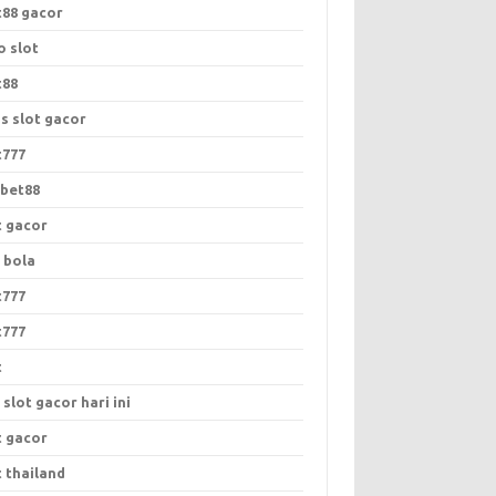
t88 gacor
o slot
t88
us slot gacor
t777
bet88
t gacor
i bola
t777
t777
t
k slot gacor hari ini
t gacor
t thailand