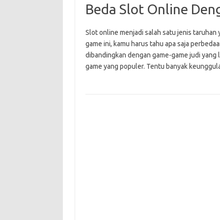
Beda Slot Online Den
Slot online menjadi salah satu jenis taruhan 
game ini, kamu harus tahu apa saja perbed
dibandingkan dengan game-game judi yang l
game yang populer. Tentu banyak keunggula