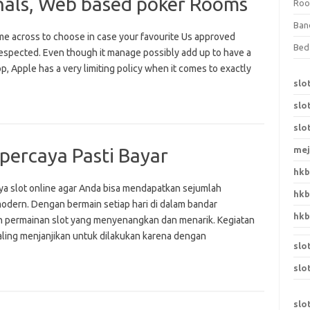
ionals, Web based poker Rooms
Ro
Ban
me across to choose in case your favourite Us approved
Bed
 respected. Even though it manage possibly add up to have a
p, Apple has a very limiting policy when it comes to exactly
slo
slo
slo
percaya Pasti Bayar
mej
hk
aya slot online agar Anda bisa mendapatkan sejumlah
hk
modern. Dengan bermain setiap hari di dalam bandar
hk
 permainan slot yang menyenangkan dan menarik. Kegiatan
aling menjanjikan untuk dilakukan karena dengan
slo
slo
s
lo