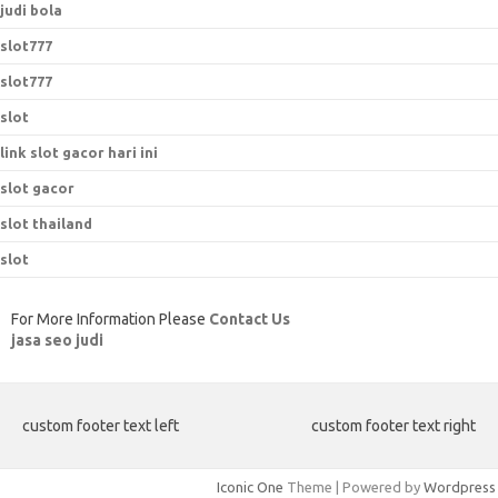
judi bola
slot777
slot777
slot
link slot gacor hari ini
slot gacor
slot thailand
slot
For More Information Please
Contact Us
jasa seo judi
custom footer text left
custom footer text right
Iconic One
Theme | Powered by
Wordpress