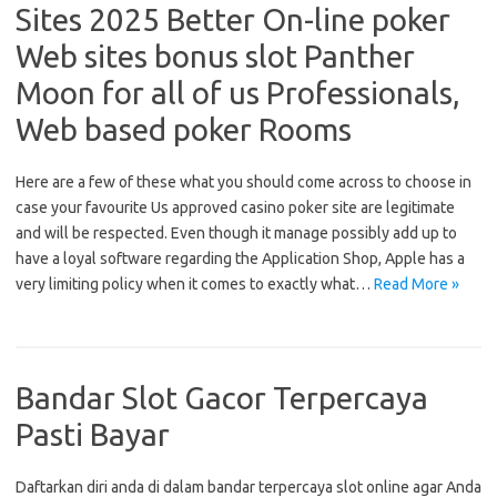
Sites 2025 Better On-line poker
Web sites bonus slot Panther
Moon for all of us Professionals,
Web based poker Rooms
Here are a few of these what you should come across to choose in
case your favourite Us approved casino poker site are legitimate
and will be respected. Even though it manage possibly add up to
have a loyal software regarding the Application Shop, Apple has a
very limiting policy when it comes to exactly what…
Read More »
Bandar Slot Gacor Terpercaya
Pasti Bayar
Daftarkan diri anda di dalam bandar terpercaya slot online agar Anda