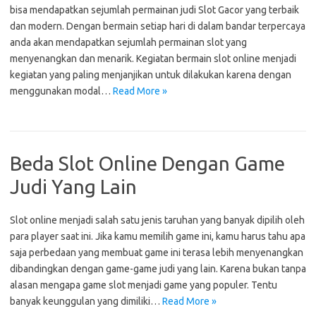
bisa mendapatkan sejumlah permainan judi Slot Gacor yang terbaik
dan modern. Dengan bermain setiap hari di dalam bandar terpercaya
anda akan mendapatkan sejumlah permainan slot yang
menyenangkan dan menarik. Kegiatan bermain slot online menjadi
kegiatan yang paling menjanjikan untuk dilakukan karena dengan
menggunakan modal…
Read More »
Beda Slot Online Dengan Game
Judi Yang Lain
Slot online menjadi salah satu jenis taruhan yang banyak dipilih oleh
para player saat ini. Jika kamu memilih game ini, kamu harus tahu apa
saja perbedaan yang membuat game ini terasa lebih menyenangkan
dibandingkan dengan game-game judi yang lain. Karena bukan tanpa
alasan mengapa game slot menjadi game yang populer. Tentu
banyak keunggulan yang dimiliki…
Read More »