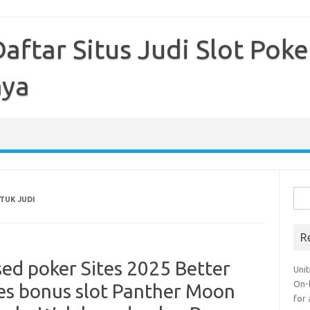
tar Situs Judi Slot Poke
aya
Sea
TUK JUDI
for:
R
ed poker Sites 2025 Better
Uni
On-
tes bonus slot Panther Moon
for 