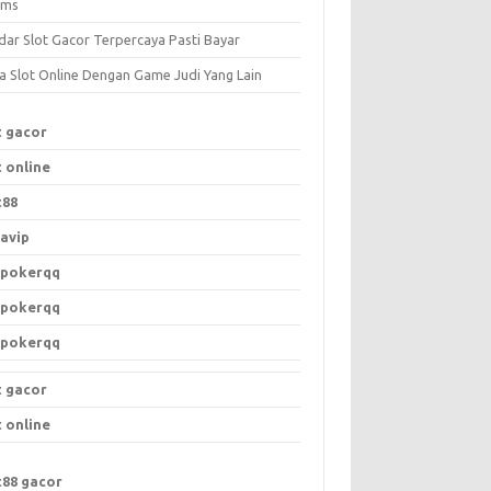
oms
dar Slot Gacor Terpercaya Pasti Bayar
a Slot Online Dengan Game Judi Yang Lain
t gacor
t online
t88
avip
bpokerqq
bpokerqq
bpokerqq
t gacor
t online
t88 gacor