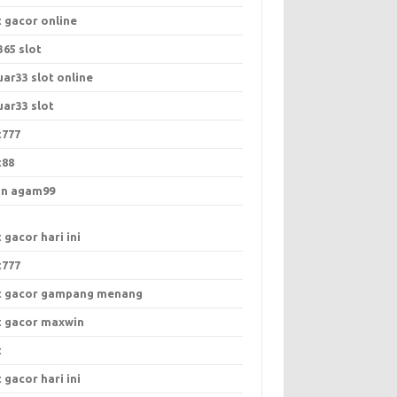
t gacor online
365 slot
uar33 slot online
uar33 slot
t777
t88
in agam99
t gacor hari ini
t777
t gacor gampang menang
t gacor maxwin
t
t gacor hari ini