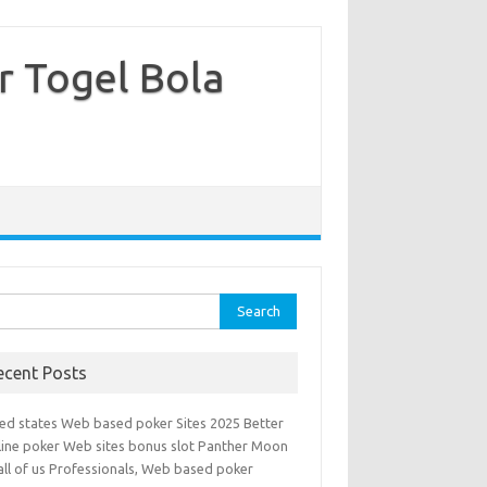
r Togel Bola
rch
ecent Posts
ted states Web based poker Sites 2025 Better
line poker Web sites bonus slot Panther Moon
all of us Professionals, Web based poker