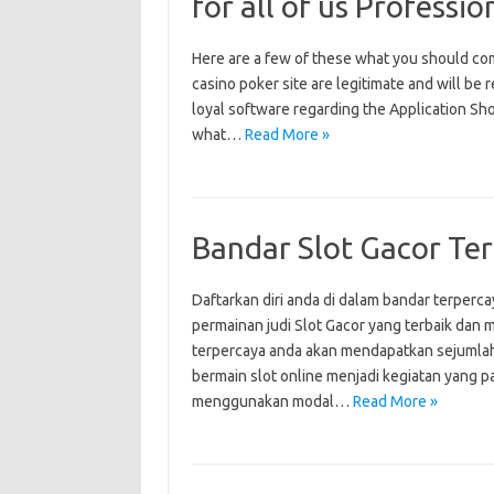
for all of us Profess
Here are a few of these what you should co
casino poker site are legitimate and will be
loyal software regarding the Application Sho
what…
Read More »
Bandar Slot Gacor Ter
Daftarkan diri anda di dalam bandar terperc
permainan judi Slot Gacor yang terbaik dan 
terpercaya anda akan mendapatkan sejumlah
bermain slot online menjadi kegiatan yang p
menggunakan modal…
Read More »