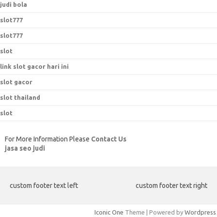
judi bola
slot777
slot777
slot
link slot gacor hari ini
slot gacor
slot thailand
slot
For More Information Please
Contact Us
jasa seo judi
custom footer text left
custom footer text right
Iconic One
Theme | Powered by
Wordpress