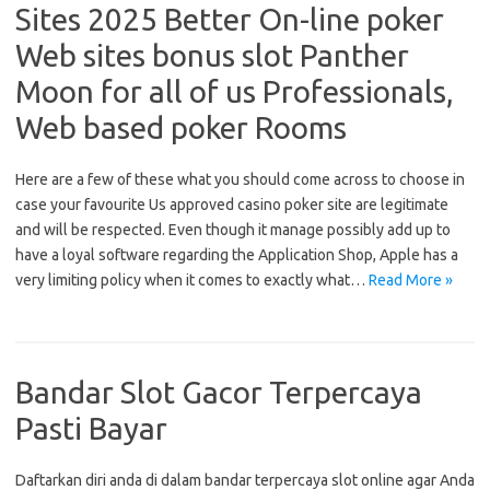
Sites 2025 Better On-line poker
Web sites bonus slot Panther
Moon for all of us Professionals,
Web based poker Rooms
Here are a few of these what you should come across to choose in
case your favourite Us approved casino poker site are legitimate
and will be respected. Even though it manage possibly add up to
have a loyal software regarding the Application Shop, Apple has a
very limiting policy when it comes to exactly what…
Read More »
Bandar Slot Gacor Terpercaya
Pasti Bayar
Daftarkan diri anda di dalam bandar terpercaya slot online agar Anda