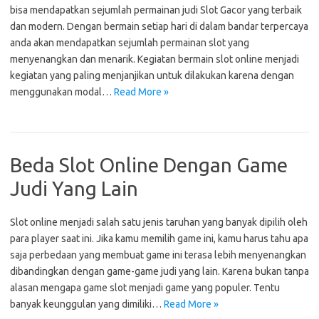
bisa mendapatkan sejumlah permainan judi Slot Gacor yang terbaik
dan modern. Dengan bermain setiap hari di dalam bandar terpercaya
anda akan mendapatkan sejumlah permainan slot yang
menyenangkan dan menarik. Kegiatan bermain slot online menjadi
kegiatan yang paling menjanjikan untuk dilakukan karena dengan
menggunakan modal…
Read More »
Beda Slot Online Dengan Game
Judi Yang Lain
Slot online menjadi salah satu jenis taruhan yang banyak dipilih oleh
para player saat ini. Jika kamu memilih game ini, kamu harus tahu apa
saja perbedaan yang membuat game ini terasa lebih menyenangkan
dibandingkan dengan game-game judi yang lain. Karena bukan tanpa
alasan mengapa game slot menjadi game yang populer. Tentu
banyak keunggulan yang dimiliki…
Read More »