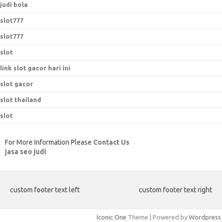
judi bola
slot777
slot777
slot
link slot gacor hari ini
slot gacor
slot thailand
slot
For More Information Please
Contact Us
jasa seo judi
custom footer text left
custom footer text right
Iconic One
Theme | Powered by
Wordpress