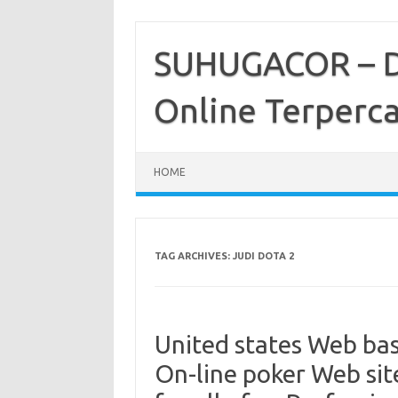
Skip
to
content
SUHUGACOR – Daf
Online Terperc
HOME
TAG ARCHIVES:
JUDI DOTA 2
United states Web bas
On-line poker Web si