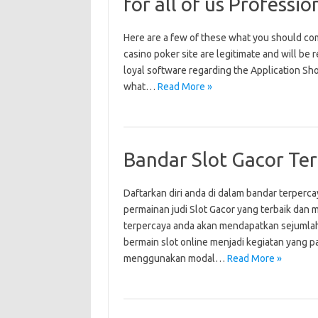
for all of us Profess
Here are a few of these what you should co
casino poker site are legitimate and will be
loyal software regarding the Application Sho
what…
Read More »
Bandar Slot Gacor Ter
Daftarkan diri anda di dalam bandar terperc
permainan judi Slot Gacor yang terbaik dan 
terpercaya anda akan mendapatkan sejumlah
bermain slot online menjadi kegiatan yang p
menggunakan modal…
Read More »