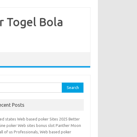
r Togel Bola
rch
ecent Posts
ted states Web based poker Sites 2025 Better
line poker Web sites bonus slot Panther Moon
all of us Professionals, Web based poker