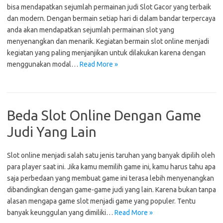
bisa mendapatkan sejumlah permainan judi Slot Gacor yang terbaik
dan modern. Dengan bermain setiap hari di dalam bandar terpercaya
anda akan mendapatkan sejumlah permainan slot yang
menyenangkan dan menarik. Kegiatan bermain slot online menjadi
kegiatan yang paling menjanjikan untuk dilakukan karena dengan
menggunakan modal…
Read More »
Beda Slot Online Dengan Game
Judi Yang Lain
Slot online menjadi salah satu jenis taruhan yang banyak dipilih oleh
para player saat ini. Jika kamu memilih game ini, kamu harus tahu apa
saja perbedaan yang membuat game ini terasa lebih menyenangkan
dibandingkan dengan game-game judi yang lain. Karena bukan tanpa
alasan mengapa game slot menjadi game yang populer. Tentu
banyak keunggulan yang dimiliki…
Read More »