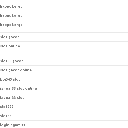
hkbpokerqq
hkbpokerqq
hkbpokerqq
slot gacor
slot online
s
lot88 gacor
slot gacor online
koi365 slot
jaguar33 slot online
jaguar33 slot
slot777
slot88
login agam99