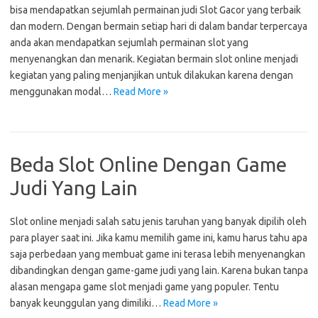
bisa mendapatkan sejumlah permainan judi Slot Gacor yang terbaik
dan modern. Dengan bermain setiap hari di dalam bandar terpercaya
anda akan mendapatkan sejumlah permainan slot yang
menyenangkan dan menarik. Kegiatan bermain slot online menjadi
kegiatan yang paling menjanjikan untuk dilakukan karena dengan
menggunakan modal…
Read More »
Beda Slot Online Dengan Game
Judi Yang Lain
Slot online menjadi salah satu jenis taruhan yang banyak dipilih oleh
para player saat ini. Jika kamu memilih game ini, kamu harus tahu apa
saja perbedaan yang membuat game ini terasa lebih menyenangkan
dibandingkan dengan game-game judi yang lain. Karena bukan tanpa
alasan mengapa game slot menjadi game yang populer. Tentu
banyak keunggulan yang dimiliki…
Read More »