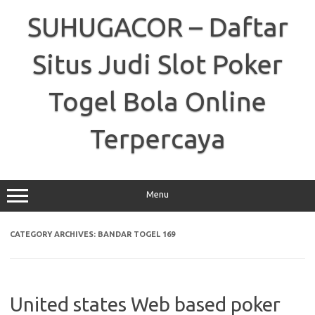
Skip
to
SUHUGACOR – Daftar
content
Situs Judi Slot Poker
Togel Bola Online
Terpercaya
Menu
CATEGORY ARCHIVES:
BANDAR TOGEL 169
United states Web based poker