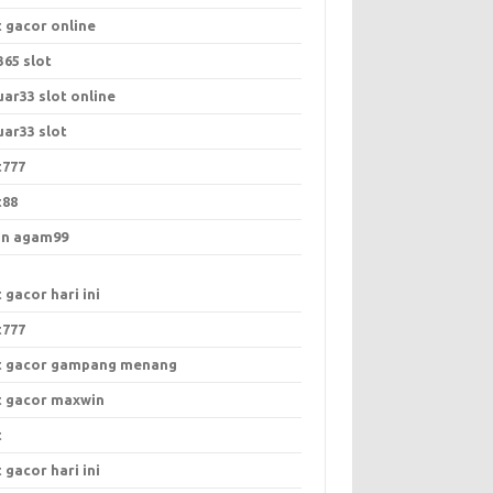
t gacor online
365 slot
uar33 slot online
uar33 slot
t777
t88
in agam99
t gacor hari ini
t777
t gacor gampang menang
t gacor maxwin
t
t gacor hari ini