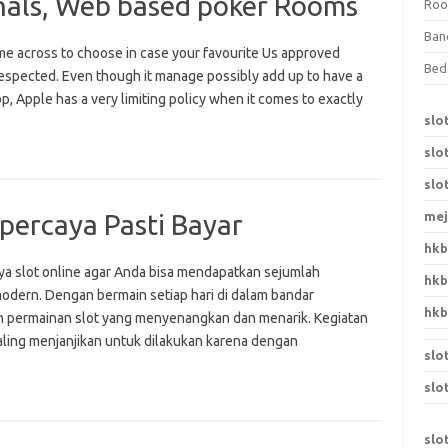
ionals, Web based poker Rooms
Ro
Ban
me across to choose in case your favourite Us approved
Bed
 respected. Even though it manage possibly add up to have a
p, Apple has a very limiting policy when it comes to exactly
slo
slo
slo
percaya Pasti Bayar
mej
hk
aya slot online agar Anda bisa mendapatkan sejumlah
hk
modern. Dengan bermain setiap hari di dalam bandar
hk
 permainan slot yang menyenangkan dan menarik. Kegiatan
aling menjanjikan untuk dilakukan karena dengan
slo
slo
s
lo