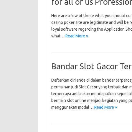
for all of us Profess
Here are a few of these what you should co
casino poker site are legitimate and will be
loyal software regarding the Application Sho
what…
Read More »
Bandar Slot Gacor Ter
Daftarkan diri anda di dalam bandar terperc
permainan judi Slot Gacor yang terbaik dan 
terpercaya anda akan mendapatkan sejumlah
bermain slot online menjadi kegiatan yang p
menggunakan modal…
Read More »