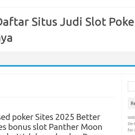
tar Situs Judi Slot Poke
aya
Sea
for:
R
ed poker Sites 2025 Better
Uni
On-
tes bonus slot Panther Moon
for 