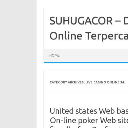
Skip
to
content
SUHUGACOR – Daf
Online Terperc
HOME
CATEGORY ARCHIVES:
LIVE CASINO ONLINE 34
United states Web bas
On-line poker Web si