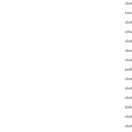
slo
tot
slo
sit
slo
sbo
slo
jud
slo
slo
slo
lin
slo
slo