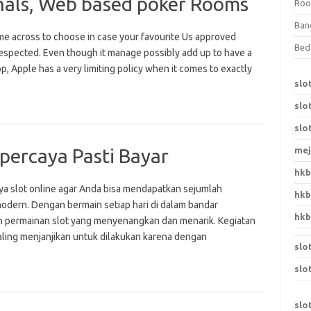
ionals, Web based poker Rooms
Ro
Ban
me across to choose in case your favourite Us approved
Bed
 respected. Even though it manage possibly add up to have a
p, Apple has a very limiting policy when it comes to exactly
slo
slo
slo
percaya Pasti Bayar
mej
hk
aya slot online agar Anda bisa mendapatkan sejumlah
hk
modern. Dengan bermain setiap hari di dalam bandar
hk
 permainan slot yang menyenangkan dan menarik. Kegiatan
aling menjanjikan untuk dilakukan karena dengan
slo
slo
s
lo