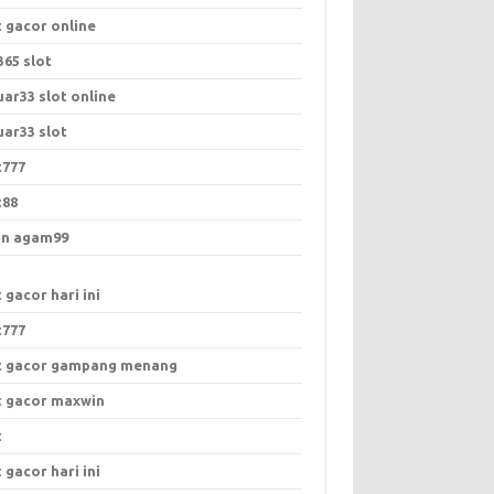
t gacor online
365 slot
uar33 slot online
uar33 slot
t777
t88
in agam99
t gacor hari ini
t777
t gacor gampang menang
t gacor maxwin
t
t gacor hari ini