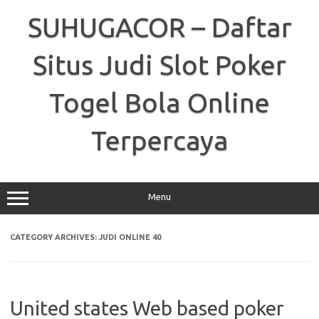
Skip
to
SUHUGACOR – Daftar
content
Situs Judi Slot Poker
Togel Bola Online
Terpercaya
Menu
CATEGORY ARCHIVES:
JUDI ONLINE 40
United states Web based poker