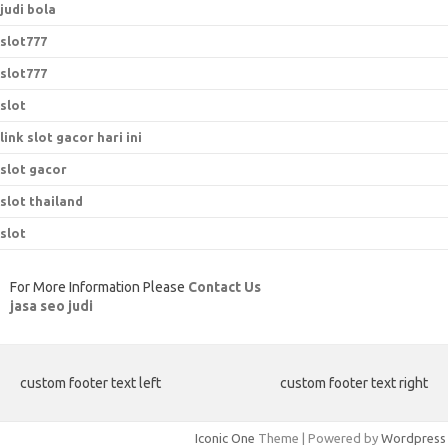
judi bola
slot777
slot777
slot
link slot gacor hari ini
slot gacor
slot thailand
slot
For More Information Please
Contact Us
jasa seo judi
custom footer text left
custom footer text right
Iconic One
Theme | Powered by
Wordpress