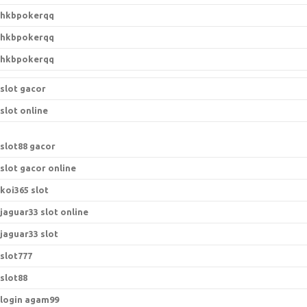
hkbpokerqq
hkbpokerqq
hkbpokerqq
slot gacor
slot online
s
lot88 gacor
slot gacor online
koi365 slot
jaguar33 slot online
jaguar33 slot
slot777
slot88
login agam99